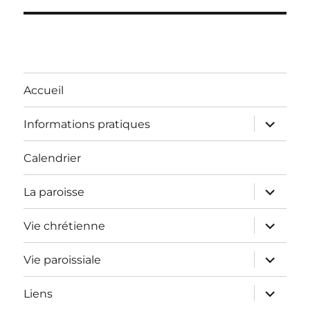
Accueil
ouvrir
Informations pratiques
le
sous-
menu
Calendrier
ouvrir
La paroisse
le
sous-
menu
ouvrir
Vie chrétienne
le
sous-
menu
ouvrir
Vie paroissiale
le
sous-
menu
ouvrir
Liens
le