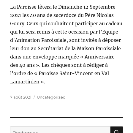
La Paroisse fêtera le Dimanche 12 Septembre
2021 les 40 ans de sacerdoce du Père Nicolas
Goury. Ceux qui souhaitent participer au cadeau
qui lui sera remis à cette occasion par l’Equipe
d’Animation Paroissiale, sont invités à déposer
leur don au Secrétariat de la Maison Paroissiale
dans une enveloppe marquée « Anniversaire
des 40 ans ». Les chèques sont à rédiger à
l’ordre de « Paroisse Saint-Vincent en Val
Lamartinien ».
Publié
Catégories
7 août 2021
Uncategorized
le
RE
Recherche