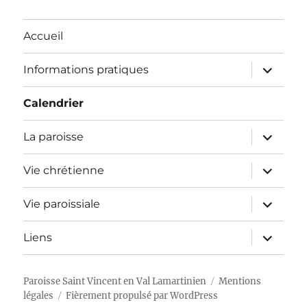
Accueil
ouvrir
Informations pratiques
le
sous-
menu
Calendrier
ouvrir
La paroisse
le
sous-
menu
ouvrir
Vie chrétienne
le
sous-
menu
ouvrir
Vie paroissiale
le
sous-
menu
ouvrir
Liens
le
sous-
menu
Paroisse Saint Vincent en Val Lamartinien
Mentions
légales
Fièrement propulsé par WordPress