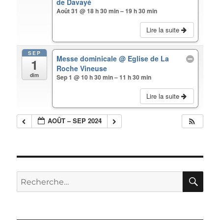
de Davayé
Août 31 @ 18 h 30 min – 19 h 30 min
Lire la suite
SEP
Messe dominicale
@ Eglise de La
1
Roche Vineuse
dim
Sep 1 @ 10 h 30 min – 11 h 30 min
Lire la suite
AOÛT – SEP 2024
RE
Recherche
pour :