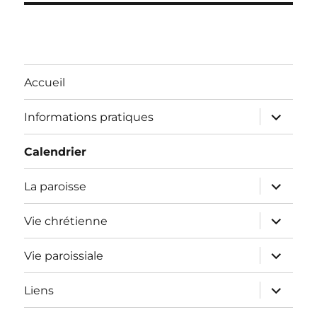
Accueil
ouvrir
Informations pratiques
le
sous-
menu
Calendrier
ouvrir
La paroisse
le
sous-
menu
ouvrir
Vie chrétienne
le
sous-
menu
ouvrir
Vie paroissiale
le
sous-
menu
ouvrir
Liens
le
sous-