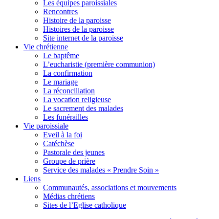
Les équipes paroissiales
Rencontres
Histoire de la paroisse
Histoires de la paroisse
Site internet de la paroisse
Vie chrétienne
Le baptême
L’eucharistie (première communion)
La confirmation
Le mariage
La réconciliation
La vocation religieuse
Le sacrement des malades
Les funérailles
Vie paroissiale
Eveil à la foi
Catéchèse
Pastorale des jeunes
Groupe de prière
Service des malades « Prendre Soin »
Liens
Communautés, associations et mouvements
Médias chrétiens
Sites de l’Eglise catholique