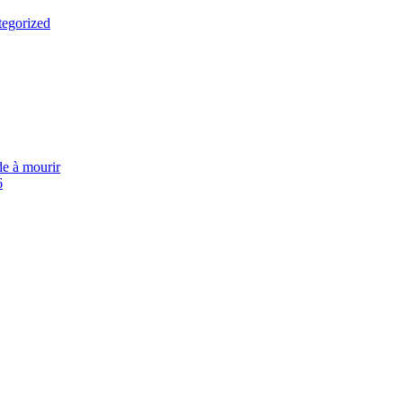
egorized
ide à mourir
6