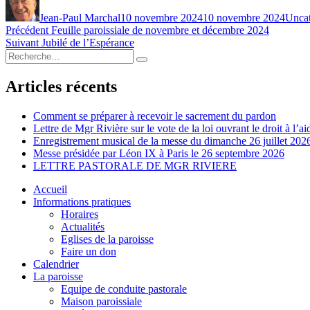
le
Jean-Paul Marchal
10 novembre 2024
10 novembre 2024
Uncat
Navigation
Publication
Précédent
Feuille paroissiale de novembre et décembre 2024
Publication
précédente :
Suivant
Jubilé de l’Espérance
de
Recherche
suivante :
Recherche
l’article
pour :
Articles récents
Comment se préparer à recevoir le sacrement du pardon
Lettre de Mgr Rivière sur le vote de la loi ouvrant le droit à l’a
Enregistrement musical de la messe du dimanche 26 juillet 202
Messe présidée par Léon IX à Paris le 26 septembre 2026
LETTRE PASTORALE DE MGR RIVIERE
Accueil
Informations pratiques
Horaires
Actualités
Eglises de la paroisse
Faire un don
Calendrier
La paroisse
Equipe de conduite pastorale
Maison paroissiale