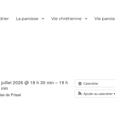
drier
La paroisse
Vie chrétienne
Vie parois
 juillet 2026 @ 18 h 30 min – 19 h
Calendrier
 min
Ajouter au calendrier
ise de Prissé