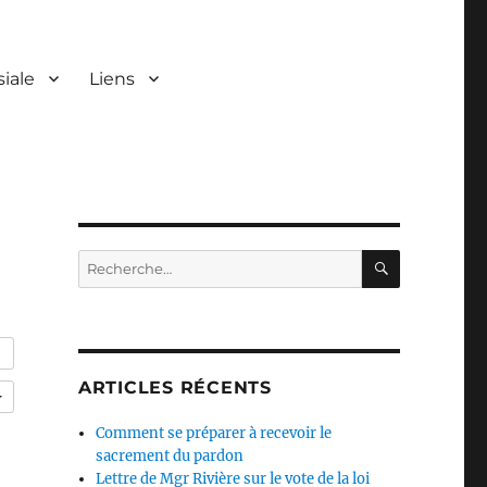
siale
Liens
RECHERC
Recherche
pour :
ARTICLES RÉCENTS
Comment se préparer à recevoir le
sacrement du pardon
Lettre de Mgr Rivière sur le vote de la loi