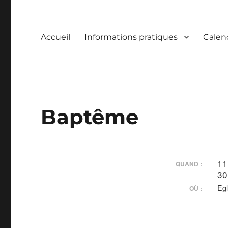
Accueil
Informations pratiques
Calen
Baptême
11
QUAND :
30
Egl
OÙ :