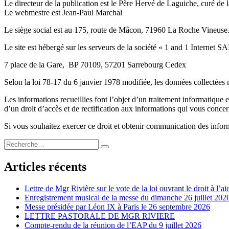
Le directeur de la publication est le Père Hervé de Laguiche, curé de l
Le webmestre est Jean-Paul Marchal
Le siège social est au 175, route de Mâcon, 71960 La Roche Vineuse
Le site est hébergé sur les serveurs de la société « 1 and 1 Internet S
7 place de la Gare, BP 70109, 57201 Sarrebourg Cedex
Selon la loi 78-17 du 6 janvier 1978 modifiée, les données collectées
Les informations recueillies font l’objet d’un traitement informatique e
d’un droit d’accès et de rectification aux informations qui vous concer
Si vous souhaitez exercer ce droit et obtenir communication des info
Recherche
Recherche
pour :
Articles récents
Lettre de Mgr Rivière sur le vote de la loi ouvrant le droit à l’a
Enregistrement musical de la messe du dimanche 26 juillet 202
Messe présidée par Léon IX à Paris le 26 septembre 2026
LETTRE PASTORALE DE MGR RIVIERE
Compte-rendu de la réunion de l’EAP du 9 juillet 2026