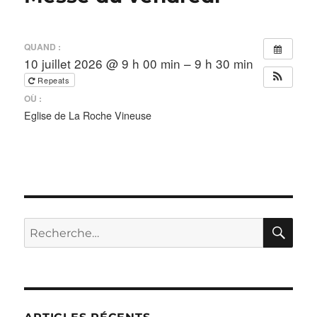
QUAND :
10 juillet 2026 @ 9 h 00 min – 9 h 30 min
Repeats
OÙ :
Eglise de La Roche Vineuse
RE
Recherche
pour :