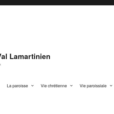
Val Lamartinien
n
La paroisse
Vie chrétienne
Vie paroissiale