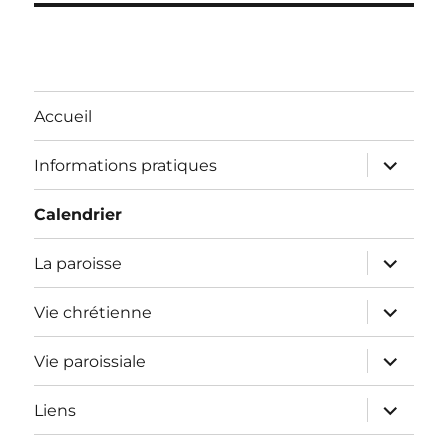
Accueil
ouvrir
Informations pratiques
le
sous-
menu
Calendrier
ouvrir
La paroisse
le
sous-
menu
ouvrir
Vie chrétienne
le
sous-
menu
ouvrir
Vie paroissiale
le
sous-
menu
ouvrir
Liens
le
sous-