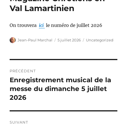
Val Lamartinien
On trouvera
ici
le numéro de juillet 2026
Auteur
Publié
Catégories
Jean-Paul Marchal
5 juillet 2026
Uncategorized
le
Navigation
PRÉCÉDENT
de
Enregistrement musical de la
Publication
précédente :
messe du dimanche 5 juillet
l’article
2026
SUIVANT