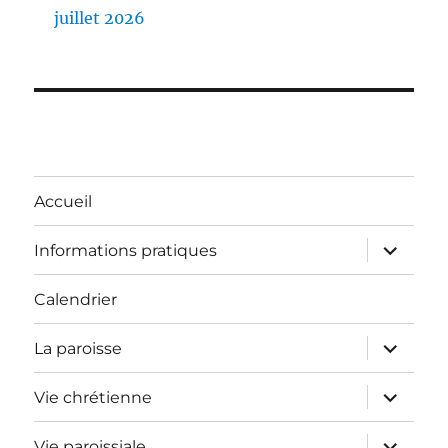
juillet 2026
Accueil
ouvrir
Informations pratiques
le
sous-
menu
Calendrier
ouvrir
La paroisse
le
sous-
menu
ouvrir
Vie chrétienne
le
sous-
menu
ouvrir
Vie paroissiale