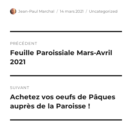
Auteur
Publié
Catégories
Jean-Paul Marchal
14 mars 2021
Uncategorized
le
Navigation
PRÉCÉDENT
de
Feuille Paroissiale Mars-Avril
Publication
précédente :
2021
l’article
SUIVANT
Achetez vos oeufs de Pâques
Publication
suivante :
auprès de la Paroisse !